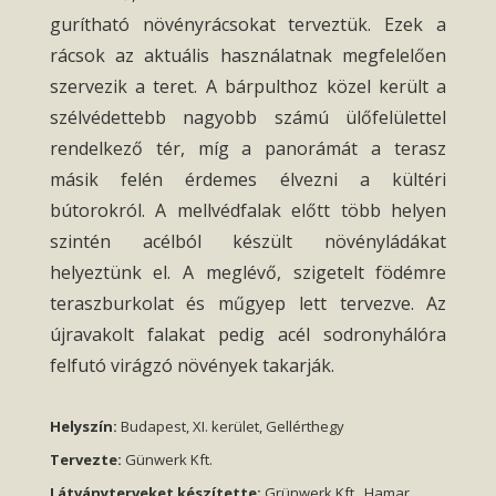
gurítható növényrácsokat terveztük. Ezek a
rácsok az aktuális használatnak megfelelően
szervezik a teret. A bárpulthoz közel került a
szélvédettebb nagyobb számú ülőfelülettel
rendelkező tér, míg a panorámát a terasz
másik felén érdemes élvezni a kültéri
bútorokról. A mellvédfalak előtt több helyen
szintén acélból készült növényládákat
helyeztünk el. A meglévő, szigetelt födémre
teraszburkolat és műgyep lett tervezve. Az
újravakolt falakat pedig acél sodronyhálóra
felfutó virágzó növények takarják.
Helyszín:
Budapest, XI. kerület, Gellérthegy
Tervezte:
Günwerk Kft.
Látványterveket készítette:
Grünwerk Kft., Hamar