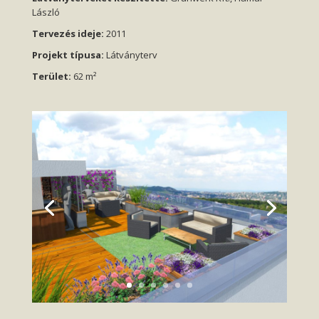
László
Tervezés ideje:
2011
Projekt típusa:
Látványterv
Terület:
62 m²