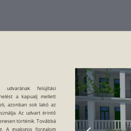
udvarának felújítási
elést a kapualj mellett
seli, azonban sok lakó az
sználja. Az udvart érintő
yenesen történik. Továbbá
eg. A gyalogos forgalom