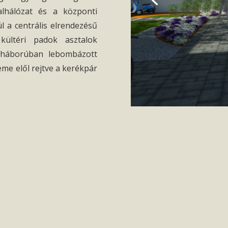
alhálózat és a központi
ül a centrális elrendezésű
kültéri padok asztalok
ágháborúban lebombázott
eme elől rejtve a kerékpár