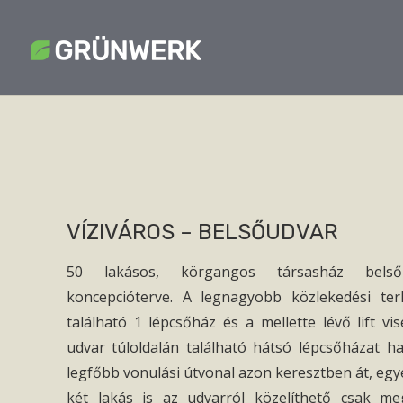
VÍZIVÁROS – BELSŐUDVAR
50 lakásos, körgangos társasház belső 
koncepcióterve. A legnagyobb közlekedési terh
található 1 lépcsőház és a mellette lévő lift vi
udvar túloldalán található hátsó lépcsőházat ha
legfőbb vonulási útvonal azon keresztben át, eg
két lakás is az udvarról közelíthető csak m