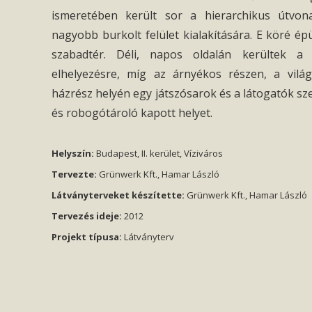
ismeretében került sor a hierarchikus útvon
nagyobb burkolt felület kialakítására. E köré ép
szabadtér. Déli, napos oldalán kerültek a 
elhelyezésre, míg az árnyékos részen, a vil
házrész helyén egy játszósarok és a látogatók sz
és robogótároló kapott helyet.
Helyszín:
Budapest, II. kerület, Víziváros
Tervezte:
Grünwerk Kft., Hamar László
Látványterveket készítette:
Grünwerk Kft., Hamar László
Tervezés ideje:
2012
Projekt típusa:
Látványterv